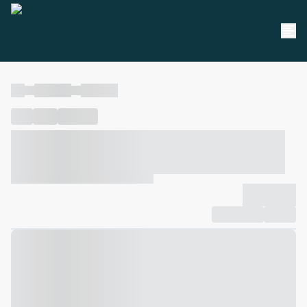
----
----- -----
----- -----
----
-----
---- ------
----- ----- -- ------ ---- ---- -- ----- ----- -----
--- ------
----- ----- -- ------ ----- ----- -- ------
-------------
Compartilhar
Favorito