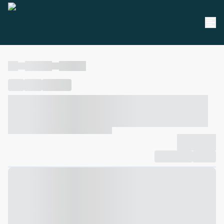
----
----- -----
----- -----
----
-----
---- ------
----- ----- -- ------ ---- ---- -- ----- ----- -----
--- ------
----- ----- -- ------ ----- ----- -- ------
-------------
Compartilhar
Favorito