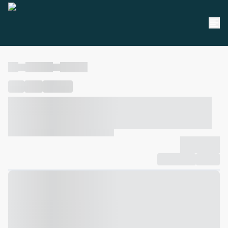
----
----- -----
----- -----
----
-----
---- ------
----- ----- -- ------ ---- ---- -- ----- ----- -----
--- ------
----- ----- -- ------ ----- ----- -- ------
-------------
Compartilhar
Favorito