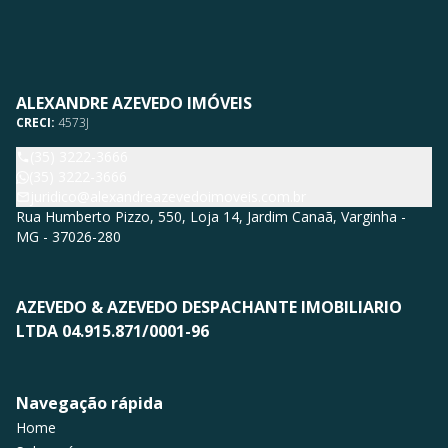
ALEXANDRE AZEVEDO IMÓVEIS
CRECI:
4573J
(35) 3222-3666
(35) 3222-3666
juridico@alexandreazevedoimoveis.com.br
Rua Humberto Pizzo, 550, Loja 14, Jardim Canaã, Varginha -
MG - 37026-280
AZEVEDO & AZEVEDO DESPACHANTE IMOBILIARIO
LTDA 04.915.871/0001-96
Navegação rápida
Home