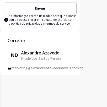
Enviar
As informações serão utilizadas para que a nossa
equipe possa entrar em contato de acordo com
a
política de privacidade e termos de serviço
Corretor
Alexandre Azevedo
ND
Nicole dos Santos Pereira
Imóveis - Venda e
Locação em Varginha
marketing@alexandreazevedoimoveis.com.br