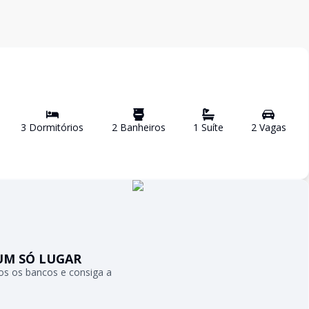
3
Dormitório
s
2
Banheiro
s
1
Suíte
2
Vaga
s
UM SÓ LUGAR
s os bancos e consiga a