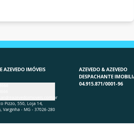
E AZEVEDO IMÓVEIS
AZEVEDO & AZEVEDO
DESPACHANTE IMOBILI
04.915.871/0001-96
3666
3666
exandreazevedoimoveis.com.br
 Pizzo, 550, Loja 14,
, Varginha - MG - 37026-280