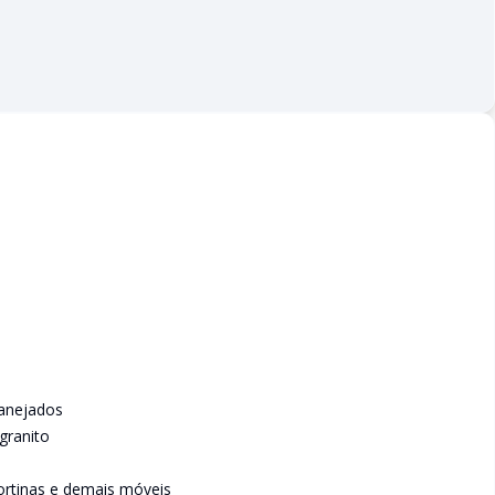
lanejados
granito
cortinas e demais móveis