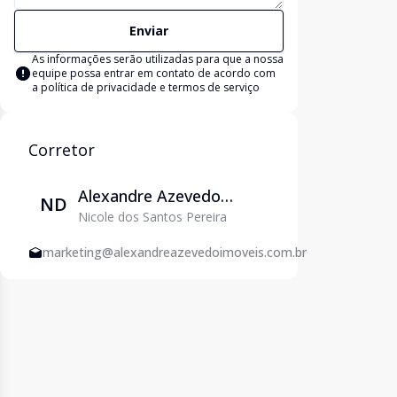
Enviar
As informações serão utilizadas para que a nossa
equipe possa entrar em contato de acordo com
a
política de privacidade e termos de serviço
Corretor
Alexandre Azevedo
ND
Nicole dos Santos Pereira
Imóveis - Venda e
Locação em Varginha
marketing@alexandreazevedoimoveis.com.br