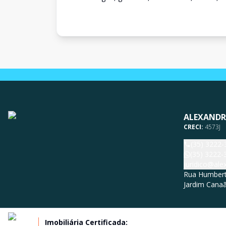
ALEXANDR
CRECI:
4573J
(35) 3222-
(35) 3222-
juridico@al
Rua Humberto
Jardim Canaã
Imobiliária Certificada: