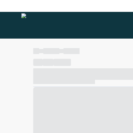
----
----- -----
----- -----
----
-----
---- ------
----- ----- -- ------ ---- ---- -- ---
----- ----- -- ------ ----- ----- -- ------