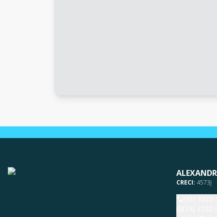
ALEXANDR
CRECI:
4573J
(35) 3222-
(35) 3222-