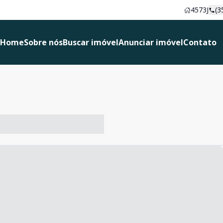
4573J
(3
Home
Sobre nós
Buscar imóvel
Anunciar imóvel
Contato
-- ----- ----- --- ------