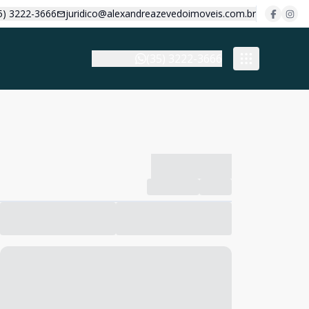
5) 3222-3666
juridico@alexandreazevedoimoveis.com.br
(35) 3222-3666
-------------
Compartilhar
Favorito