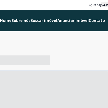
4573J
(3
Home
Sobre nós
Buscar imóvel
Anunciar imóvel
Contato
-- ----- ----- --- ------