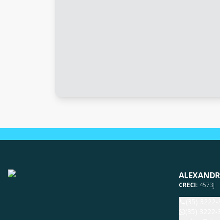
ALEXANDR
CRECI:
4573J
(35) 3222-
(35) 3222-