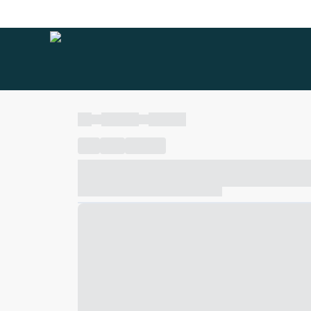
----
----- -----
----- -----
----
-----
---- ------
----- ----- -- ------ ---- ---- -- ---
----- ----- -- ------ ----- ----- -- ------