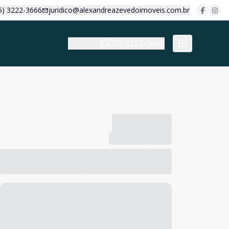
5) 3222-3666
juridico@alexandreazevedoimoveis.com.br
(35) 3222-3666
-------------
Compartilhar
Favorito