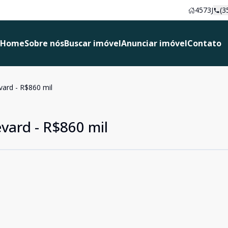
4573J
(3
Home
Sobre nós
Buscar imóvel
Anunciar imóvel
Contato
vard - R$860 mil
vard - R$860 mil