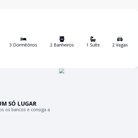
3
Dormitório
s
2
Banheiro
s
1
Suíte
2
Vaga
s
UM SÓ LUGAR
s os bancos e consiga a