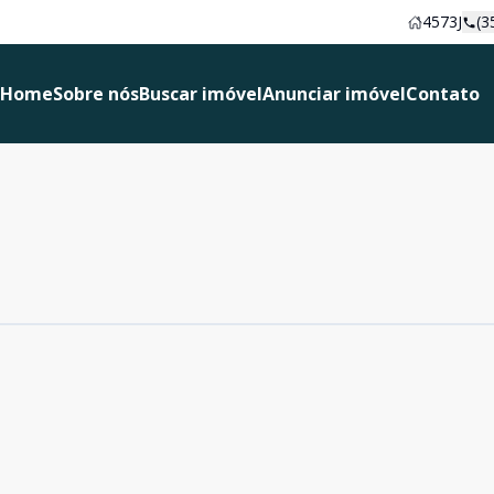
4573J
(3
Home
Sobre nós
Buscar imóvel
Anunciar imóvel
Contato