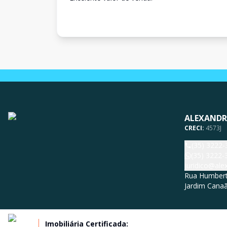
ALEXANDR
CRECI:
4573J
(35) 3222-
(35) 3222-
juridico@al
Rua Humberto
Jardim Canaã
Imobiliária Certificada: