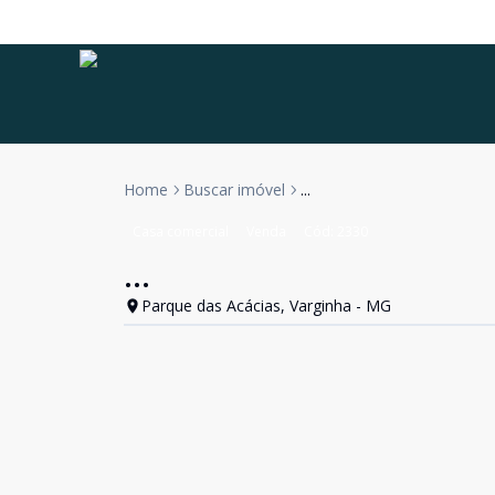
Home
Buscar imóvel
...
Casa comercial
Venda
Cód:
2330
...
Parque das Acácias, Varginha - MG