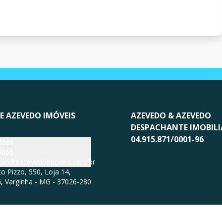
E AZEVEDO IMÓVEIS
AZEVEDO & AZEVEDO
DESPACHANTE IMOBILI
04.915.871/0001-96
3666
3666
exandreazevedoimoveis.com.br
 Pizzo, 550, Loja 14,
, Varginha - MG - 37026-280