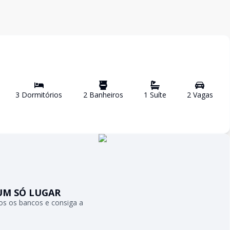
3
Dormitório
s
2
Banheiro
s
1
Suíte
2
Vaga
s
UM SÓ LUGAR
s os bancos e consiga a