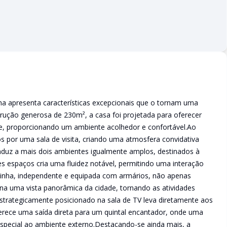
ha apresenta características excepcionais que o tornam uma
rução generosa de 230m², a casa foi projetada para oferecer
, proporcionando um ambiente acolhedor e confortável.Ao
dos por uma sala de visita, criando uma atmosfera convidativa
nduz a mais dois ambientes igualmente amplos, destinados à
ses espaços cria uma fluidez notável, permitindo uma interação
ozinha, independente e equipada com armários, não apenas
a uma vista panorâmica da cidade, tornando as atividades
estrategicamente posicionado na sala de TV leva diretamente aos
oferece uma saída direta para um quintal encantador, onde uma
especial ao ambiente externo.Destacando-se ainda mais, a