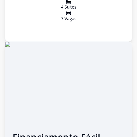
4
Suíte
s
7
Vaga
s