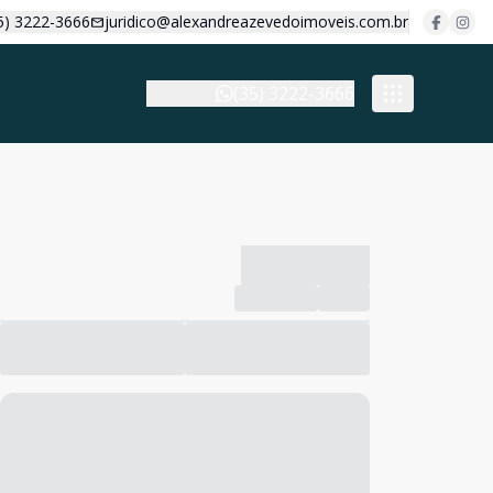
5) 3222-3666
juridico@alexandreazevedoimoveis.com.br
(35) 3222-3666
-------------
Compartilhar
Favorito