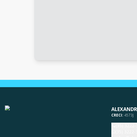
ALEXANDR
CRECI:
4573J
(35) 3222-
(35) 3222-