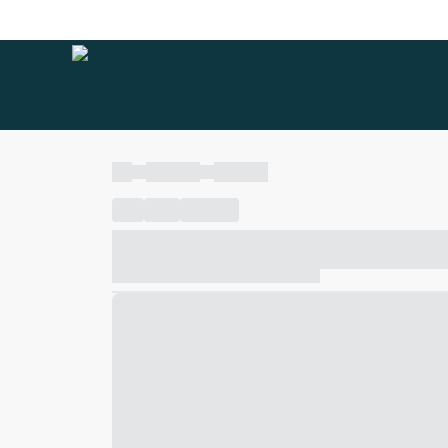
----
----- -----
----- -----
----
-----
---- ------
----- ----- -- ------ ---- ---- -- ---
----- ----- -- ------ ----- ----- -- ------