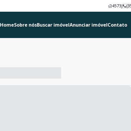
4573J
(3
Home
Sobre nós
Buscar imóvel
Anunciar imóvel
Contato
-- ----- ----- --- ------