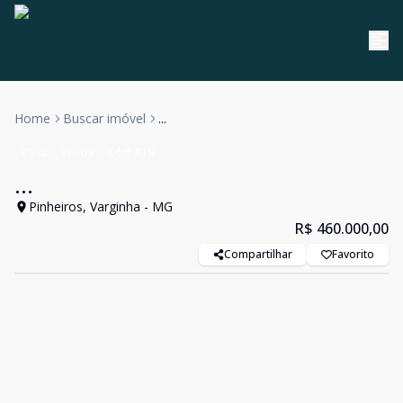
Home
Buscar imóvel
...
Casa
Venda
Cód:
819
...
Pinheiros, Varginha - MG
R$ 460.000,00
Compartilhar
Favorito