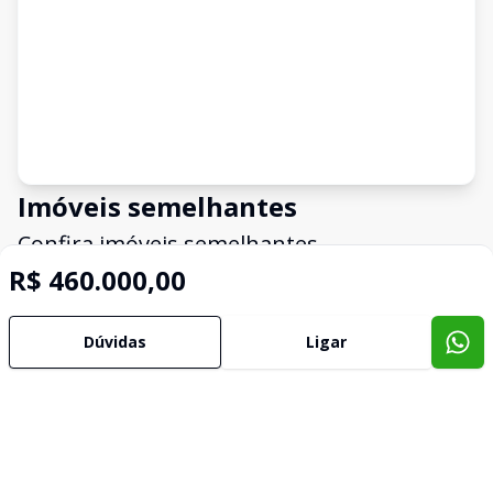
Imóveis semelhantes
Confira imóveis semelhantes
R$ 460.000,00
Cód:
CA0014
Comparar
Có
Dúvidas
Ligar