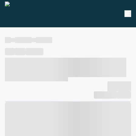
----
----- -----
----- -----
----
-----
---- ------
----- ----- -- ------ ---- ---- -- ----- ----- -----
--- ------
----- ----- -- ------ ----- ----- -- ------
-------------
Compartilhar
Favorito