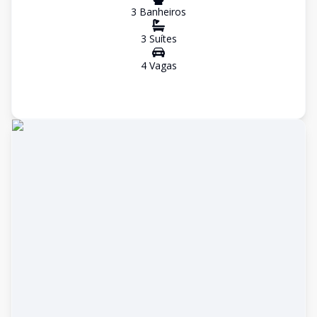
3
Banheiro
s
3
Suíte
s
4
Vaga
s