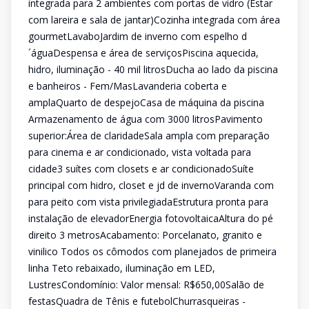
integrada para 2 ambientes com portas de vidro (Estar
com lareira e sala de jantar)Cozinha integrada com área
gourmetLavaboJardim de inverno com espelho d
´águaDespensa e área de serviçosPiscina aquecida,
hidro, iluminação - 40 mil litrosDucha ao lado da piscina
e banheiros - Fem/MasLavanderia coberta e
amplaQuarto de despejoCasa de máquina da piscina
Armazenamento de água com 3000 litrosPavimento
superior:Área de claridadeSala ampla com preparação
para cinema e ar condicionado, vista voltada para
cidade3 suítes com closets e ar condicionadoSuíte
principal com hidro, closet e jd de invernoVaranda com
para peito com vista privilegiadaEstrutura pronta para
instalação de elevadorEnergia fotovoltaicaAltura do pé
direito 3 metrosAcabamento: Porcelanato, granito e
vinilico Todos os cômodos com planejados de primeira
linha Teto rebaixado, iluminação em LED,
LustresCondomínio: Valor mensal: R$650,00Salão de
festasQuadra de Tênis e futebolChurrasqueiras -