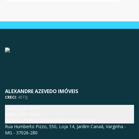
sua visita!
ALEXANDRE AZEVEDO IMÓVEIS
CRECI:
4573J
(35) 3222-3666
(35) 3222-3666
juridico@alexandreazevedoimoveis.com.br
Rua Humberto Pizzo, 550, Loja 14, Jardim Canaã, Varginha -
MG - 37026-280