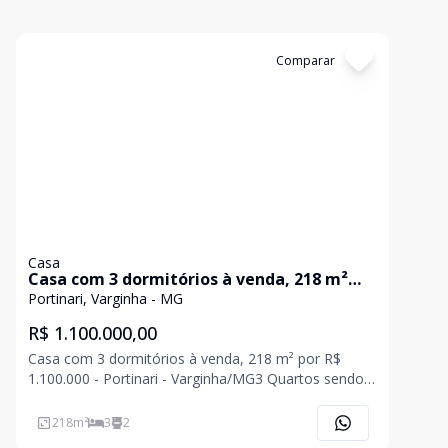
Cód:
CA0469
Comparar
Casa
Casa com 3 dormitórios à venda, 218 m²
por R$ 1.100.000,00 - Portinari -
Portinari, Varginha - MG
Varginha/MG
R$ 1.100.000,00
Casa com 3 dormitórios à venda, 218 m² por R$
1.100.000 - Portinari - Varginha/MG3 Quartos sendo 1
suiteSão 2 andares4 Vagas sendo cobertas e 2
descobertasAquecimento solarArea de
218
m²
3
2
serviçoSacadaVaranda GoumertPorcelanatoAgende