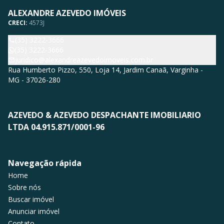
ALEXANDRE AZEVEDO IMÓVEIS
CRECI:
4573J
(35) 3222-3666
(35) 3222-3666
juridico@alexandreazevedoimoveis.com.br
Rua Humberto Pizzo, 550, Loja 14, Jardim Canaã, Varginha -
MG - 37026-280
AZEVEDO & AZEVEDO DESPACHANTE IMOBILIARIO
LTDA 04.915.871/0001-96
Navegação rápida
Home
Sobre nós
Buscar imóvel
Anunciar imóvel
Contato