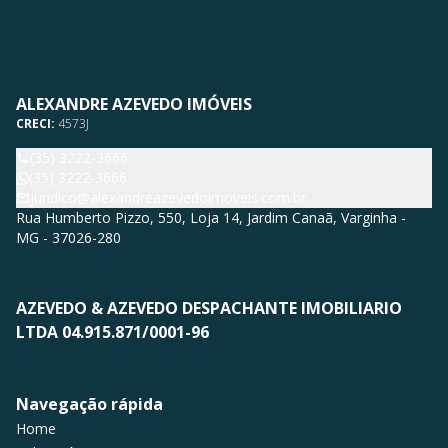
ALEXANDRE AZEVEDO IMÓVEIS
CRECI:
4573J
(35) 3222-3666
(35) 3222-3666
juridico@alexandreazevedoimoveis.com.br
Rua Humberto Pizzo, 550, Loja 14, Jardim Canaã, Varginha -
MG - 37026-280
AZEVEDO & AZEVEDO DESPACHANTE IMOBILIARIO
LTDA 04.915.871/0001-96
Navegação rápida
Home