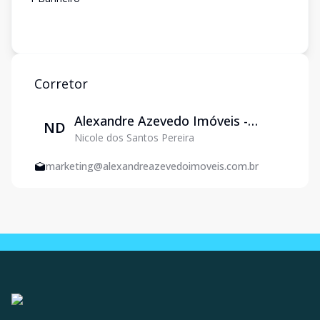
Corretor
Alexandre Azevedo Imóveis -
ND
Nicole dos Santos Pereira
Venda e Locação em Varginha
marketing@alexandreazevedoimoveis.com.br