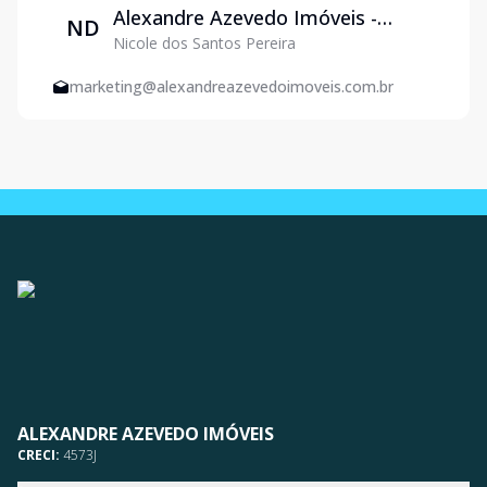
Alexandre Azevedo Imóveis -
ND
Nicole dos Santos Pereira
Venda e Locação em Varginha
marketing@alexandreazevedoimoveis.com.br
ALEXANDRE AZEVEDO IMÓVEIS
CRECI:
4573J