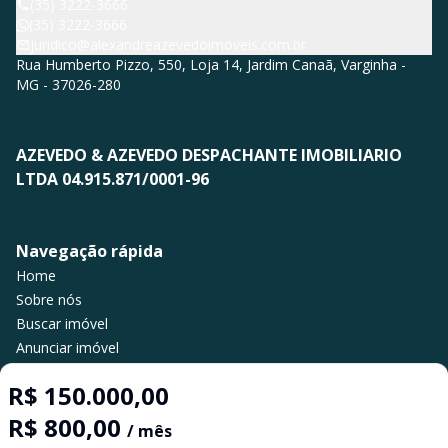
(35) 3222-3666
(35) 3222-3666
juridico@alexandreazevedoimoveis.com.br
Rua Humberto Pizzo, 550, Loja 14, Jardim Canaã, Varginha -
MG - 37026-280
AZEVEDO & AZEVEDO DESPACHANTE IMOBILIARIO
LTDA 04.915.871/0001-96
Navegação rápida
Home
Sobre nós
Buscar imóvel
Anunciar imóvel
Contato
R$ 150.000,00
R$ 800,00
/ mês
Imobiliária Certificada: