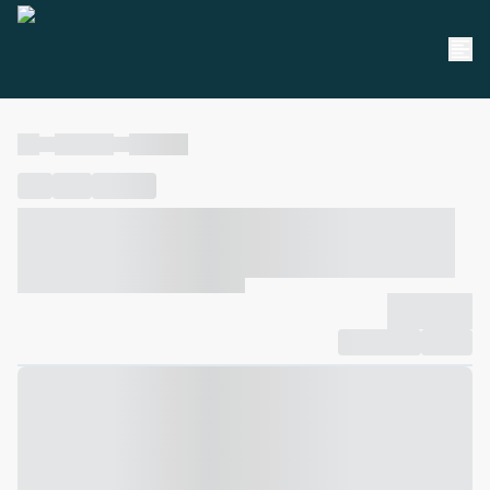
----
----- -----
----- -----
----
-----
---- ------
----- ----- -- ------ ---- ---- -- ----- ----- -----
--- ------
----- ----- -- ------ ----- ----- -- ------
-------------
Compartilhar
Favorito