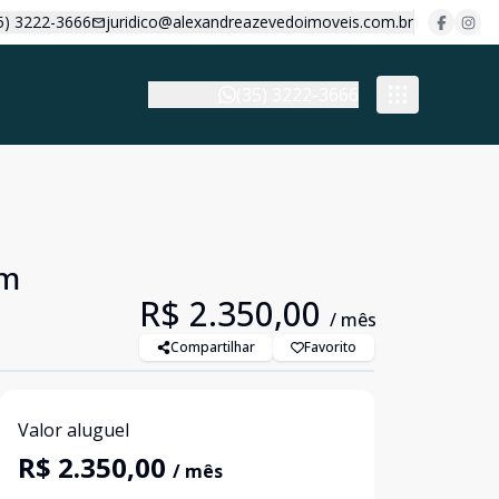
5) 3222-3666
juridico@alexandreazevedoimoveis.com.br
(35) 3222-3666
im
R$ 2.350,00
/ mês
Compartilhar
Favorito
Valor aluguel
R$ 2.350,00
/ mês