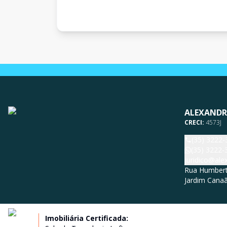
ALEXANDR
CRECI:
4573J
(35) 3222-
(35) 3222-
juridico@al
Rua Humberto
Jardim Canaã
Imobiliária Certificada: