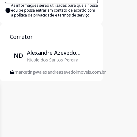
As informações serão utilizadas para que a nossa
equipe possa entrar em contato de acordo com
a
política de privacidade e termos de serviço
Corretor
Alexandre Azevedo
ND
Nicole dos Santos Pereira
Imóveis - Venda e
Locação em Varginha
marketing@alexandreazevedoimoveis.com.br