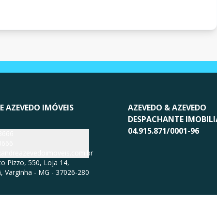
E AZEVEDO IMÓVEIS
AZEVEDO & AZEVEDO
DESPACHANTE IMOBILI
04.915.871/0001-96
3666
3666
exandreazevedoimoveis.com.br
 Pizzo, 550, Loja 14,
, Varginha - MG - 37026-280