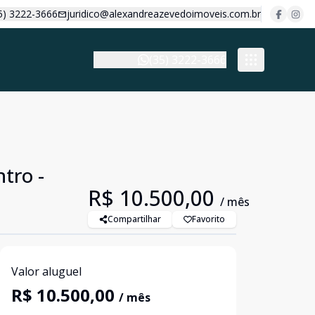
5) 3222-3666
juridico@alexandreazevedoimoveis.com.br
(35) 3222-3666
tro -
R$ 10.500,00
/ mês
Compartilhar
Favorito
Valor aluguel
R$ 10.500,00
/ mês