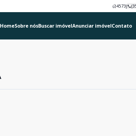
4573J
(3
Home
Sobre nós
Buscar imóvel
Anunciar imóvel
Contato
A