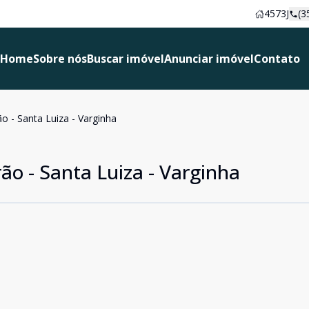
4573J
(3
Home
Sobre nós
Buscar imóvel
Anunciar imóvel
Contato
o - Santa Luiza - Varginha
ão - Santa Luiza - Varginha