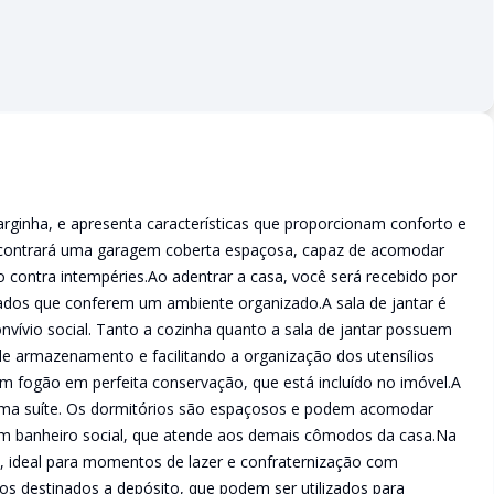
arginha, e apresenta características que proporcionam conforto e
encontrará uma garagem coberta espaçosa, capaz de acomodar
o contra intempéries.Ao adentrar a casa, você será recebido por
ados que conferem um ambiente organizado.A sala de jantar é
nvívio social. Tanto a cozinha quanto a sala de jantar possuem
e armazenamento e facilitando a organização dos utensílios
m fogão em perfeita conservação, que está incluído no imóvel.A
 uma suíte. Os dormitórios são espaçosos e podem acomodar
 banheiro social, que atende aos demais cômodos da casa.Na
a, ideal para momentos de lazer e confraternização com
os destinados a depósito, que podem ser utilizados para