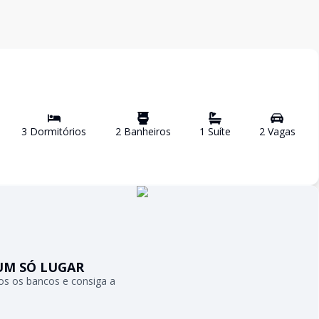
3
Dormitório
s
2
Banheiro
s
1
Suíte
2
Vaga
s
UM SÓ LUGAR
s os bancos e consiga a