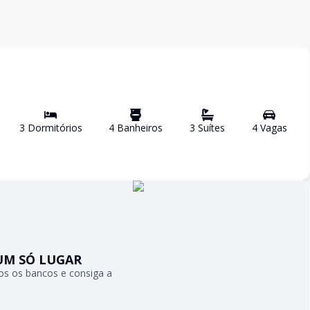
3
Dormitório
s
4
Banheiro
s
3
Suíte
s
4
Vaga
s
UM SÓ LUGAR
s os bancos e consiga a