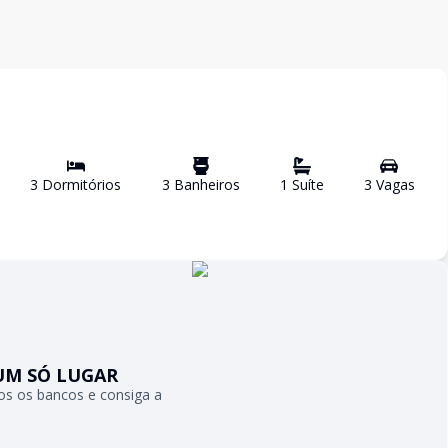
3
Dormitório
s
3
Banheiro
s
1
Suíte
3
Vaga
s
UM SÓ LUGAR
s os bancos e consiga a