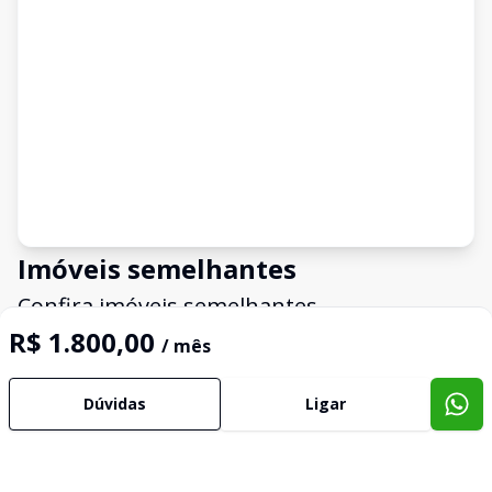
Imóveis semelhantes
Confira imóveis semelhantes
R$ 1.800,00
/ mês
Cód:
SA0064
Comparar
Có
Dúvidas
Ligar