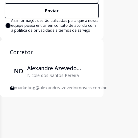
Enviar
As informações serão utilizadas para que a nossa
equipe possa entrar em contato de acordo com
a
política de privacidade e termos de serviço
Corretor
Alexandre Azevedo
ND
Nicole dos Santos Pereira
Imóveis - Venda e
Locação em Varginha
marketing@alexandreazevedoimoveis.com.br