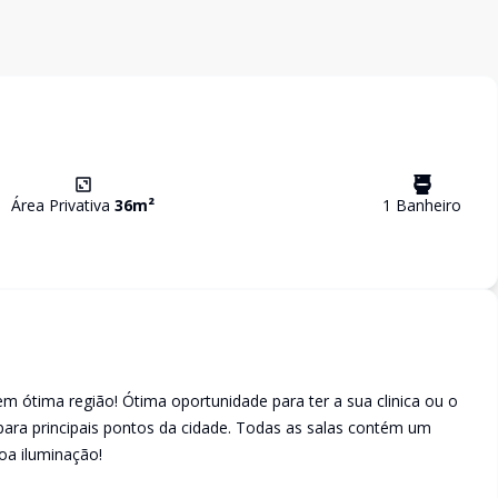
Área Privativa
36
m²
1
Banheiro
em ótima região! Ótima oportunidade para ter a sua clinica ou o
para principais pontos da cidade. Todas as salas contém um
oa iluminação!