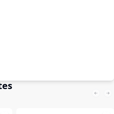
tes
Previous sl
Nex